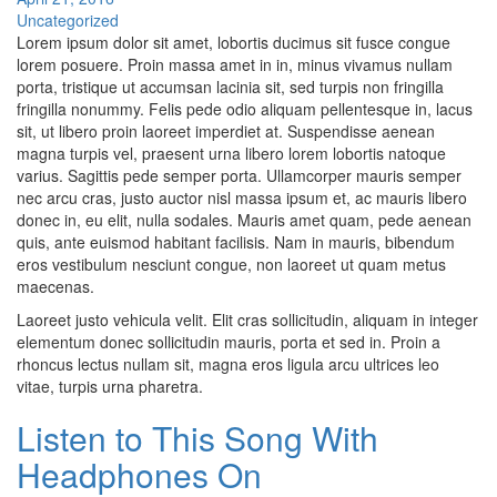
Uncategorized
Lorem ipsum dolor sit amet, lobortis ducimus sit fusce congue
lorem posuere. Proin massa amet in in, minus vivamus nullam
porta, tristique ut accumsan lacinia sit, sed turpis non fringilla
fringilla nonummy. Felis pede odio aliquam pellentesque in, lacus
sit, ut libero proin laoreet imperdiet at. Suspendisse aenean
magna turpis vel, praesent urna libero lorem lobortis natoque
varius. Sagittis pede semper porta. Ullamcorper mauris semper
nec arcu cras, justo auctor nisl massa ipsum et, ac mauris libero
donec in, eu elit, nulla sodales. Mauris amet quam, pede aenean
quis, ante euismod habitant facilisis. Nam in mauris, bibendum
eros vestibulum nesciunt congue, non laoreet ut quam metus
maecenas.
Laoreet justo vehicula velit. Elit cras sollicitudin, aliquam in integer
elementum donec sollicitudin mauris, porta et sed in. Proin a
rhoncus lectus nullam sit, magna eros ligula arcu ultrices leo
vitae, turpis urna pharetra.
Listen to This Song With
Headphones On