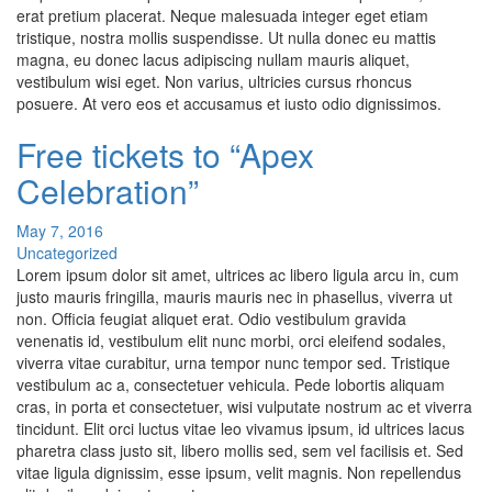
erat pretium placerat. Neque malesuada integer eget etiam
tristique, nostra mollis suspendisse. Ut nulla donec eu mattis
magna, eu donec lacus adipiscing nullam mauris aliquet,
vestibulum wisi eget. Non varius, ultricies cursus rhoncus
posuere. At vero eos et accusamus et iusto odio dignissimos.
Free tickets to “Apex
Celebration”
May 7, 2016
Uncategorized
Lorem ipsum dolor sit amet, ultrices ac libero ligula arcu in, cum
justo mauris fringilla, mauris mauris nec in phasellus, viverra ut
non. Officia feugiat aliquet erat. Odio vestibulum gravida
venenatis id, vestibulum elit nunc morbi, orci eleifend sodales,
viverra vitae curabitur, urna tempor nunc tempor sed. Tristique
vestibulum ac a, consectetuer vehicula. Pede lobortis aliquam
cras, in porta et consectetuer, wisi vulputate nostrum ac et viverra
tincidunt. Elit orci luctus vitae leo vivamus ipsum, id ultrices lacus
pharetra class justo sit, libero mollis sed, sem vel facilisis et. Sed
vitae ligula dignissim, esse ipsum, velit magnis. Non repellendus