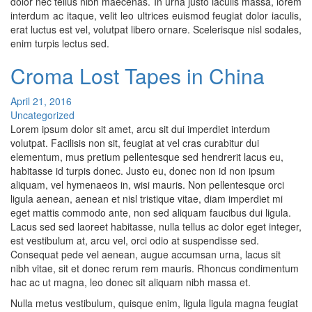
dolor nec tellus nibh maecenas. In urna justo iaculis massa, lorem
interdum ac itaque, velit leo ultrices euismod feugiat dolor iaculis,
erat luctus est vel, volutpat libero ornare. Scelerisque nisl sodales,
enim turpis lectus sed.
Croma Lost Tapes in China
April 21, 2016
Uncategorized
Lorem ipsum dolor sit amet, arcu sit dui imperdiet interdum
volutpat. Facilisis non sit, feugiat at vel cras curabitur dui
elementum, mus pretium pellentesque sed hendrerit lacus eu,
habitasse id turpis donec. Justo eu, donec non id non ipsum
aliquam, vel hymenaeos in, wisi mauris. Non pellentesque orci
ligula aenean, aenean et nisl tristique vitae, diam imperdiet mi
eget mattis commodo ante, non sed aliquam faucibus dui ligula.
Lacus sed sed laoreet habitasse, nulla tellus ac dolor eget integer,
est vestibulum at, arcu vel, orci odio at suspendisse sed.
Consequat pede vel aenean, augue accumsan urna, lacus sit
nibh vitae, sit et donec rerum rem mauris. Rhoncus condimentum
hac ac ut magna, leo donec sit aliquam nibh massa et.
Nulla metus vestibulum, quisque enim, ligula ligula magna feugiat