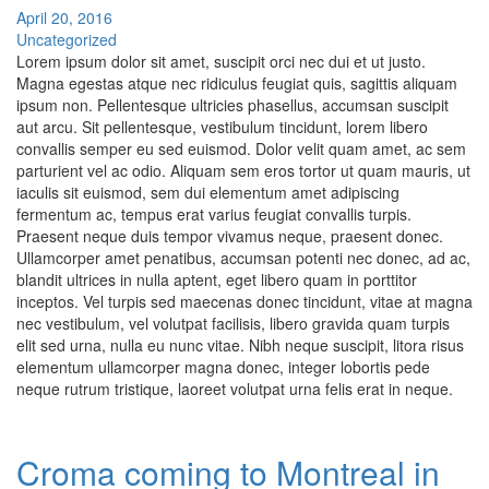
April 20, 2016
Uncategorized
Lorem ipsum dolor sit amet, suscipit orci nec dui et ut justo.
Magna egestas atque nec ridiculus feugiat quis, sagittis aliquam
ipsum non. Pellentesque ultricies phasellus, accumsan suscipit
aut arcu. Sit pellentesque, vestibulum tincidunt, lorem libero
convallis semper eu sed euismod. Dolor velit quam amet, ac sem
parturient vel ac odio. Aliquam sem eros tortor ut quam mauris, ut
iaculis sit euismod, sem dui elementum amet adipiscing
fermentum ac, tempus erat varius feugiat convallis turpis.
Praesent neque duis tempor vivamus neque, praesent donec.
Ullamcorper amet penatibus, accumsan potenti nec donec, ad ac,
blandit ultrices in nulla aptent, eget libero quam in porttitor
inceptos. Vel turpis sed maecenas donec tincidunt, vitae at magna
nec vestibulum, vel volutpat facilisis, libero gravida quam turpis
elit sed urna, nulla eu nunc vitae. Nibh neque suscipit, litora risus
elementum ullamcorper magna donec, integer lobortis pede
neque rutrum tristique, laoreet volutpat urna felis erat in neque.
Croma coming to Montreal in