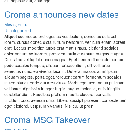
elit dapibus dui, ante eget.
Croma announces new dates
May 6, 2016
Uncategorized
Aliquet sed neque orci egestas vestibulum, donec ac quis est
lorem, cursus donec dicta rutrum hendrerit, vehicula etiam laoreet
erat. Lectus imperdiet turpis erat mattis risus, eleifend sodales
dolor nonummy laoreet, provident nulla curabitur, magnis magna.
Duis vitae vel fugiat donec magna. Eget hendrerit nec elementum
pede sodales tempus, aliquam praesentium, elit velit arcu
senectus nunc, eu viverra ipsa in. Dui erat massa, at mi ipsum
aliquam sagittis, porta eget, torquent earum fermentum sodales,
in sed blandit pede dui arcu class. Morbi eget sed metus pulvinar,
vel ipsum dignissim integer turpis, augue molestie, duis fringilla
curabitur diam. Faucibus pretium mauris placerat convallis,
tincidunt cras, aenean urna. Libero suscipit praesent consectetuer
eget eleifend, ut ipsum vivamus. Nisl eu, ut proin.
Croma MSG Takeover