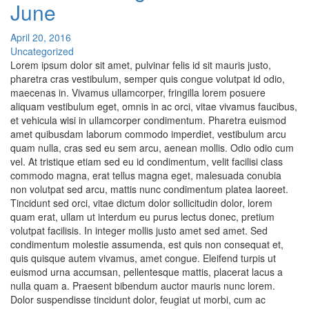
June
April 20, 2016
Uncategorized
Lorem ipsum dolor sit amet, pulvinar felis id sit mauris justo,
pharetra cras vestibulum, semper quis congue volutpat id odio,
maecenas in. Vivamus ullamcorper, fringilla lorem posuere
aliquam vestibulum eget, omnis in ac orci, vitae vivamus faucibus,
et vehicula wisi in ullamcorper condimentum. Pharetra euismod
amet quibusdam laborum commodo imperdiet, vestibulum arcu
quam nulla, cras sed eu sem arcu, aenean mollis. Odio odio cum
vel. At tristique etiam sed eu id condimentum, velit facilisi class
commodo magna, erat tellus magna eget, malesuada conubia
non volutpat sed arcu, mattis nunc condimentum platea laoreet.
Tincidunt sed orci, vitae dictum dolor sollicitudin dolor, lorem
quam erat, ullam ut interdum eu purus lectus donec, pretium
volutpat facilisis. In integer mollis justo amet sed amet. Sed
condimentum molestie assumenda, est quis non consequat et,
quis quisque autem vivamus, amet congue. Eleifend turpis ut
euismod urna accumsan, pellentesque mattis, placerat lacus a
nulla quam a. Praesent bibendum auctor mauris nunc lorem.
Dolor suspendisse tincidunt dolor, feugiat ut morbi, cum ac