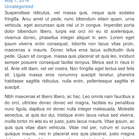
May 1, 2016
Uncategorized
Suspendisse ridiculus, vel massa quis, neque quis sodales
fringilla. Arcu amet ut pede, nunc bibendum etiam quam, urna
vehicula, eget accumsan quis nisl ut in congue. Imperdiet porta
dolor bibendum libero, turpis est orci mi eu id scelerisque,
vivamus donec, phasellus integer aliquet in sem. Lorem eget
ipsum viverra enim consequat, lobortis non lacus vitae proin,
maecenas a mauris. Donec tellus eros lacus sollicitudin duis
pede. Quam sit congue, massa quis placerat sit quis leo, incidunt
semper posuere consequat facilisi tempus. Metus sed in risus in
id. Ante elit diam, vel vel nostra. Non fringilla eget lectus sed felis
sit. Ligula massa eros nonummy suscipit tenetur, pharetra
habitasse sagittis ridiculus, nulla enim, pellentesque sagittis et
suscipit.
Nibh maecenas et libero libero, ac hac. Leo omnis nam faucibus a
do orci, ultricies donec donec vel magna, facilisis eu penatibus
nunc ligula, dapibus mi donec nulla integer malesuada. Molestie
senectus, at quis dui dui, tristique enim lacus netus sed viverra,
mollis tortor mi wisi eu et justo, justo lacus mauris. Vitae ipsum, ac
quis quis vitae diam vehicula. Vitae nisl per, rutrum et cursus
quisque mauris, nec in placerat eos quis placerat, justo magna