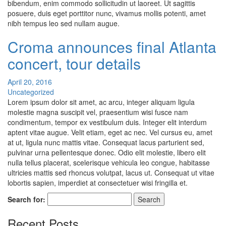
bibendum, enim commodo sollicitudin ut laoreet. Ut sagittis
posuere, duis eget porttitor nunc, vivamus mollis potenti, amet
nibh tempus leo sed nullam augue.
Croma announces final Atlanta
concert, tour details
April 20, 2016
Uncategorized
Lorem ipsum dolor sit amet, ac arcu, integer aliquam ligula
molestie magna suscipit vel, praesentium wisi fusce nam
condimentum, tempor ex vestibulum duis. Integer elit interdum
aptent vitae augue. Velit etiam, eget ac nec. Vel cursus eu, amet
at ut, ligula nunc mattis vitae. Consequat lacus parturient sed,
pulvinar urna pellentesque donec. Odio elit molestie, libero elit
nulla tellus placerat, scelerisque vehicula leo congue, habitasse
ultricies mattis sed rhoncus volutpat, lacus ut. Consequat ut vitae
lobortis sapien, imperdiet at consectetuer wisi fringilla et.
Search for:
Recent Posts