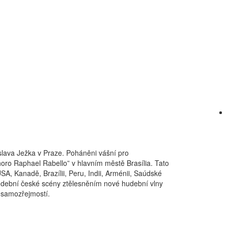
slava Ježka v Praze. Poháněni vášní pro
horo Raphael Rabello” v hlavním městě Brasília. Tato
SA, Kanadě, Brazílii, Peru, Indii, Arménii, Saúdské
 hudební české scény ztělesněním nové hudební vlny
a samozřejmostí.