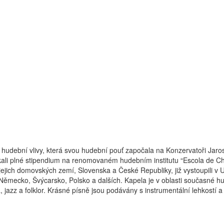
hudební vlivy, která svou hudební pouť započala na Konzervatoři Jaro
skali plné stipendium na renomovaném hudebním institutu “Escola de C
ejich domovských zemí, Slovenska a České Republiky, již vystoupili v U
ie, Německo, Švýcarsko, Polsko a dalších. Kapela je v oblasti současné
 jazz a folklor. Krásné písně jsou podávány s instrumentální lehkostí 