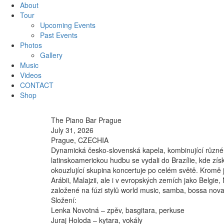
About
Tour
Upcoming Events
Past Events
Photos
Gallery
Music
Videos
CONTACT
Shop
The Piano Bar Prague
July 31, 2026
Prague, CZECHIA
Dynamická česko-slovenská kapela, kombinující různé 
latinskoamerickou hudbu se vydali do Brazílie, kde zí
okouzlující skupina koncertuje po celém světě. Kromě j
Arábii, Malajzii, ale i v evropských zemích jako Belg
založené na fúzi stylů world music, samba, bossa nova,
Složení:
Lenka Novotná – zpěv, basgitara, perkuse
Juraj Holoda – kytara, vokály